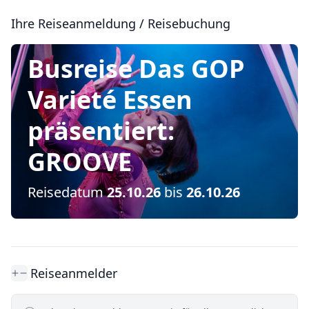
Zum Hauptinhalt springen
Formular zur Ihre Reiseanmeldung / Reisebuchung für di
Ihre Reiseanmeldung / Reisebuchung
Busreise Das GOP
Varieté Essen
präsentiert:
GROOVE
Reisedatum
25.10.26
bis
26.10.26
Reiseanmelder